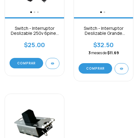
Switch - Interruptor
Switch - Interruptor
Deslizable 250v 6pines
Deslizable Grande
On-off
6pines On-off-on
$25.00
$32.50
3
meses de
$11.69
COMPRAR
COMPRAR