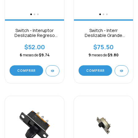
Switch - Interuptor
Switch - Interr
Deslizable Regreso
Deslizable Grande
6pin De Paquete 3pcs
6pines On-off-on Paq.
3pcs
$52.00
$75.50
6
meses de
$9.74
9
meses de
$9.80
COMPRAR
COMPRAR