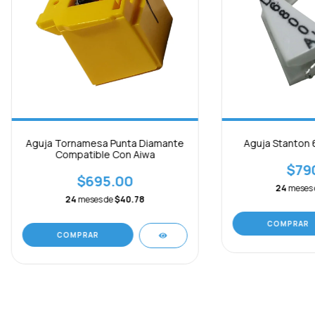
Aguja Tornamesa Punta Diamante
Aguja Stanton
Compatible Con Aiwa
$79
$695.00
24
meses
24
meses de
$40.78
COMPRAR
COMPRAR