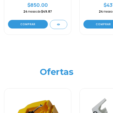
$850.00
$43
24
meses de
$49.87
24
meses
COMPRAR
Ofertas