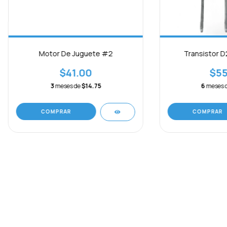
Motor De Juguete #2
Transistor D
$41.00
$55
3
meses de
$14.75
6
meses 