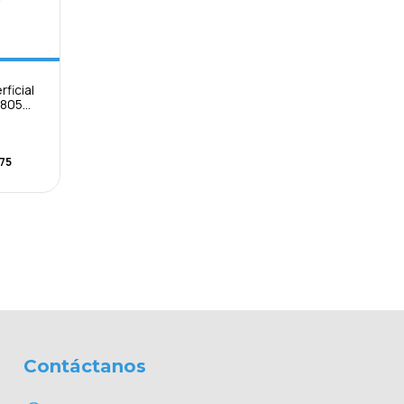
ficial
0805
cs
75
Contáctanos