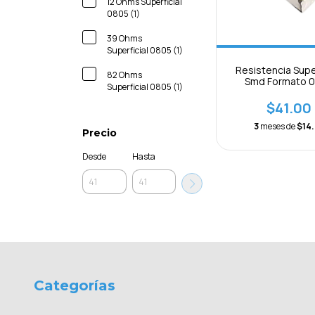
12 Ohms Superficial
0805 (1)
39 Ohms
Superficial 0805 (1)
Resistencia Super
82 Ohms
Smd Formato 
Superficial 0805 (1)
Paquete 10p
$41.00
3
meses de
$14.
Precio
Desde
Hasta
Categorías