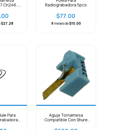
rnamesa
Polea Para
7 Cn246 ,
Radiograbadora 5pcs
n Dsn-81
.00
$77.00
e
$27.28
9
meses de
$10.00
ule Para
Aguja Tornamesa
Grabadora
Compatible Con Shure
lana 5pcs
N44c Punta Diamante