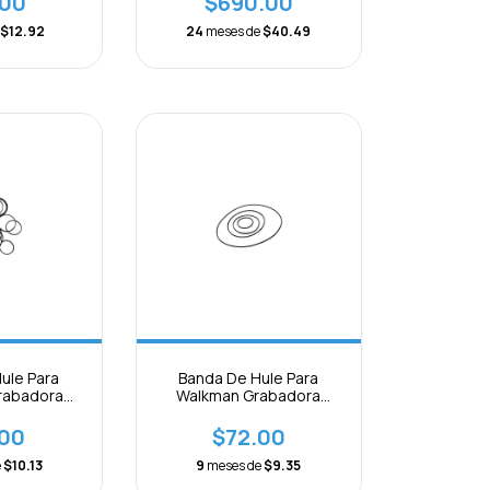
.00
$690.00
e
$12.92
24
meses de
$40.49
ule Para
Banda De Hule Para
rabadora
Walkman Grabadora
s 1.2mm
Mecanismos 0.7mm
de 5Pcs
Paquete 5pcs
.00
$72.00
e
$10.13
9
meses de
$9.35