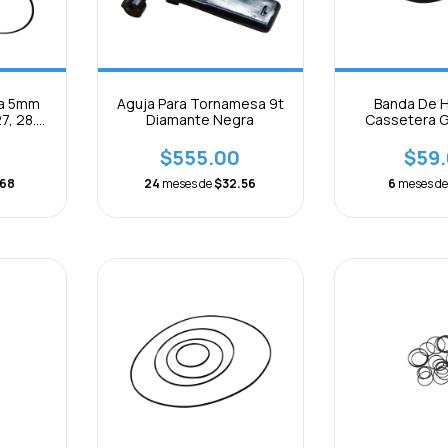
a 5mm
Aguja Para Tornamesa 9t
Banda De H
7, 28.5,
Diamante Negra
Cassetera 
cm
Mecanismos 
$555.00
$59
.68
24
meses de
$32.56
6
meses d