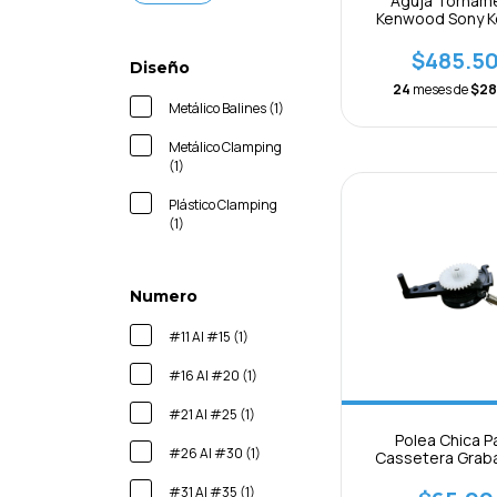
Aguja Tornam
Kenwood Sony K
St66d
$485.5
Diseño
24
meses de
$28
Metálico Balines (1)
Metálico Clamping
(1)
Plástico Clamping
(1)
Numero
#11 Al #15 (1)
#16 Al #20 (1)
#21 Al #25 (1)
Polea Chica P
#26 Al #30 (1)
Cassetera Grab
Mecanismos 
#31 Al #35 (1)