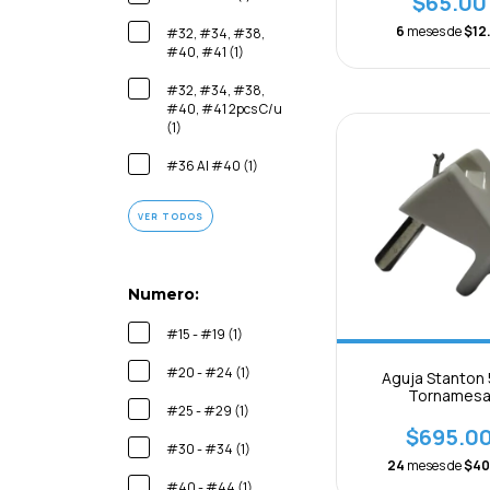
$65.00
6
meses de
$12.
#32, #34, #38,
#40, #41 (1)
#32, #34, #38,
#40, #41 2pcs C/u
(1)
#36 Al #40 (1)
VER TODOS
Numero:
#15 - #19 (1)
#20 - #24 (1)
Aguja Stanton
Tornames
#25 - #29 (1)
$695.0
#30 - #34 (1)
24
meses de
$40
#40 - #44 (1)