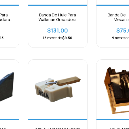
Para
Banda De Hule Para
Banda De H
adora
Walkman Grabadora
Mecani
 5pcs
Mecanismo 0.7mm
Reproductore
Paquete 10pcs
1.2mm Paque
$131.00
$75
10pc
13
18
meses de
$9.50
9
meses d