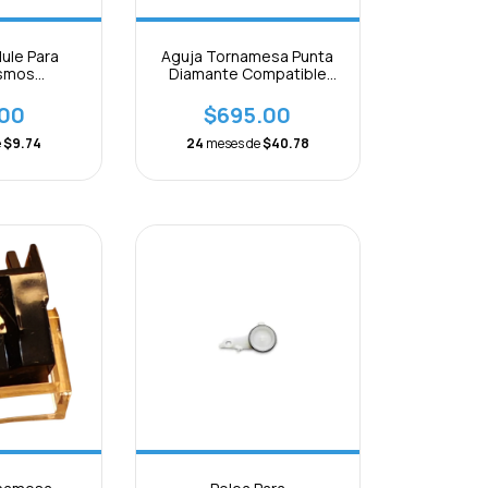
ule Para
Aguja Tornamesa Punta
smos
Diamante Compatible
s Cuadrada
Con Aiwa
te (5pcs o
.00
$695.00
s)
e
$9.74
24
meses de
$40.78