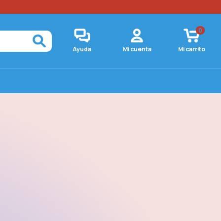
0
Ayuda
Mi cuenta
Mi carrito