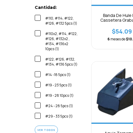
Cantidad:
Banda De Hule 
#110, #114, #122,
Cassetera Grab
#126, #132 5pcs (1)
Mecanismos Paq
$54.09
#110x2, #114, #122,
#126, #132x2 ,
6
meses de
$10.
#134, #136x2
10pcs (1)
#122, #126, #132,
#134, #136 5pcs (1)
#14 -18 5pcs (1)
#19 - 23 5pcs (1)
#19 - 28 10pcs (1)
#24 - 28 5pcs (1)
#29 - 33 5pcs (1)
VER TODOS