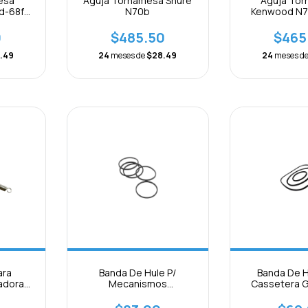
esa
Aguja Tornamesa Shure
Aguja To
d-68f
N70b
Kenwood N7
Apn70 Deno
0
$485.50
$465
.49
24
meses de
$28.49
24
meses d
ara
Banda De Hule P/
Banda De H
adora
Mecanismos
Cassetera 
#1
Reproductores Cuadrada
Mecanismo P
1.7mm Cd