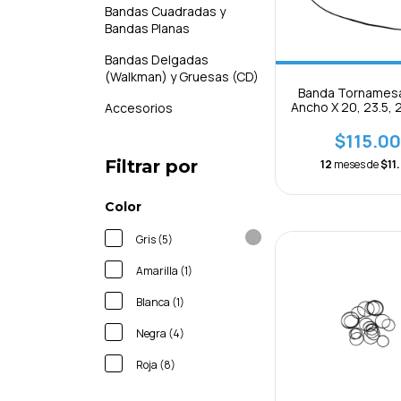
Bandas Cuadradas y
Bandas Planas
Bandas Delgadas
(Walkman) y Gruesas (CD)
Banda Tornames
Ancho X 20, 23.5, 2
Accesorios
29, 30 Y 31.5
$115.00
Filtrar por
12
meses de
$11
Color
Gris (5)
Amarilla (1)
Blanca (1)
Negra (4)
Roja (8)