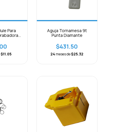
ule Para
Aguja Tornamesa 9t
Grabadora
Punta Diamante
Plana 5pcs
.00
$431.50
e
$11.05
24
meses de
$25.32