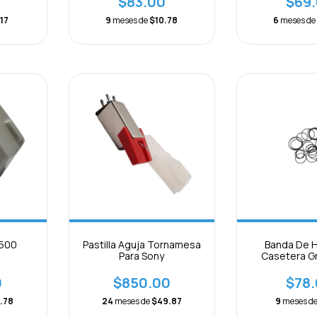
$83.00
$69
17
9
meses de
$10.78
6
meses d
 500
Pastilla Aguja Tornamesa
Banda De H
a
Para Sony
Casetera G
Mecanismo
Paquete 
0
$850.00
$78
.78
24
meses de
$49.87
9
meses d