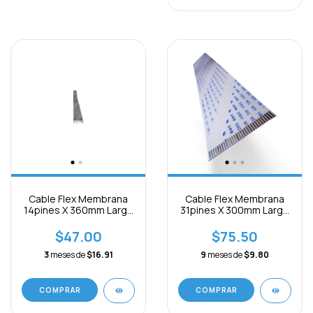
Cable Flex Membrana
Cable Flex Membrana
14pines X 360mm Largo
31pines X 300mm Largo
X 1mm B Separación
X 1mm B Separación
$47.00
$75.50
3
meses de
$16.91
9
meses de
$9.80