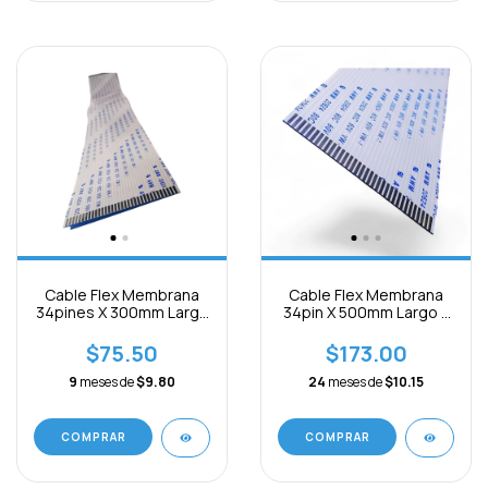
Cable Flex Membrana
Cable Flex Membrana
34pines X 300mm Largo
34pin X 500mm Largo X
X 1mm B Separación
1mm B Separación
$75.50
$173.00
9
meses de
$9.80
24
meses de
$10.15