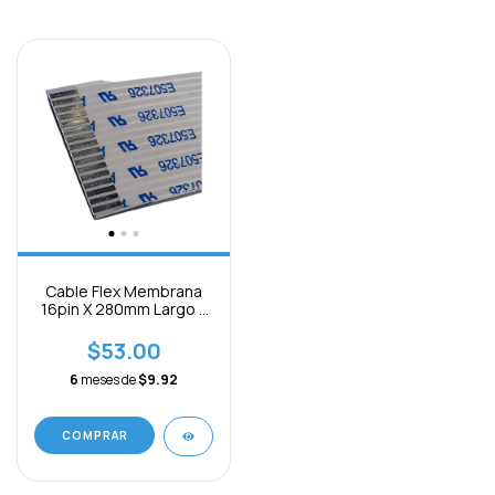
Cable Flex Membrana
16pin X 280mm Largo X
1mm B Separacion
$53.00
6
meses de
$9.92
COMPRAR