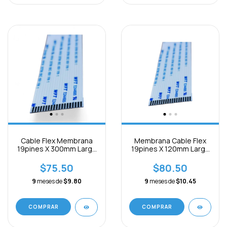
Cable Flex Membrana
Membrana Cable Flex
19pines X 300mm Largo
19pines X 120mm Largo
X 1mm B Separación
X 1mm B Separación
$75.50
$80.50
9
meses de
$9.80
9
meses de
$10.45