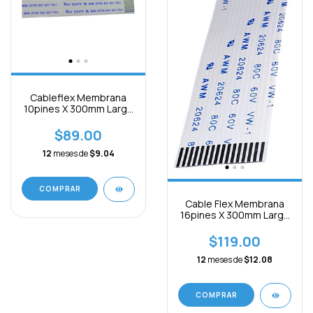
Cableflex Membrana
10pines X 300mm Largo
X 1mm B Separacion
$89.00
12
meses de
$9.04
Cable Flex Membrana
16pines X 300mm Largo
X 1mm B Separación
$119.00
12
meses de
$12.08