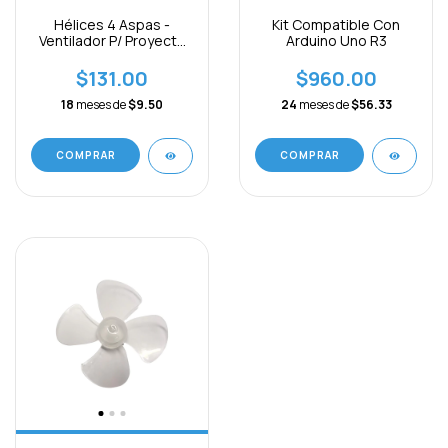
Hélices 4 Aspas -
Kit Compatible Con
Ventilador P/ Proyecto
Arduino Uno R3
Escolar Paq. 10pcs
$131.00
$960.00
18
meses de
$9.50
24
meses de
$56.33
COMPRAR