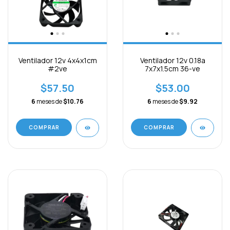
Ventilador 12v 4x4x1cm
Ventilador 12v 0.18a
#2ve
7x7x1.5cm 36-ve
$57.50
$53.00
6
meses de
$10.76
6
meses de
$9.92