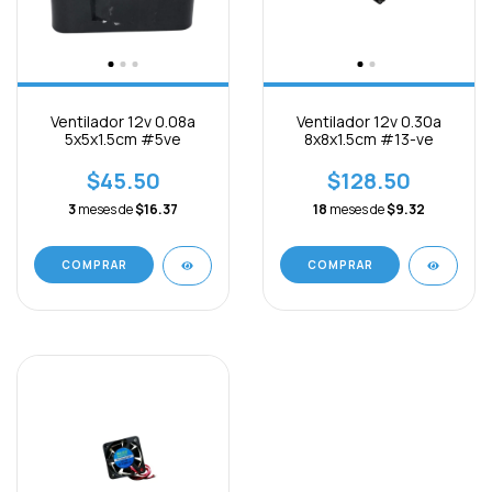
Ventilador 12v 0.08a
Ventilador 12v 0.30a
5x5x1.5cm #5ve
8x8x1.5cm #13-ve
$45.50
$128.50
3
meses de
$16.37
18
meses de
$9.32