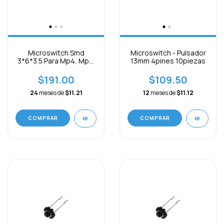
Microswitch Smd
Microswitch - Pulsador
3*6*3.5 Para Mp4, Mp3,
13mm 4pines 10piezas
Tablet China 10pcs
$191.00
$109.50
24
meses de
$11.21
12
meses de
$11.12
COMPRAR