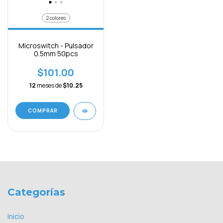
2 colores
Microswitch - Pulsador
0.5mm 50pcs
$101.00
12
meses de
$10.25
COMPRAR
Categorías
Inicio