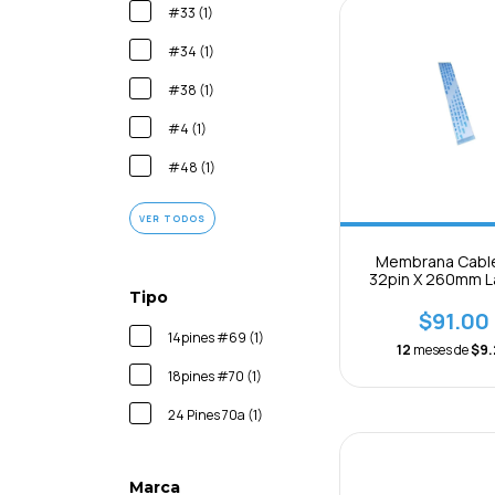
#33 (1)
#34 (1)
#38 (1)
#4 (1)
#48 (1)
VER TODOS
Membrana Cable
32pin X 260mm L
0.5mm Separaci
Tipo
$91.00
14pines #69 (1)
12
meses de
$9.
18pines #70 (1)
24 Pines 70a (1)
Marca