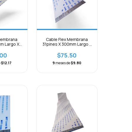
Membrana
Cable Flex Membrana
mm Largo X
31pines X 300mm Largo X
paración
1mm B Separación
.00
$75.50
e
$12.17
9
meses de
$9.80