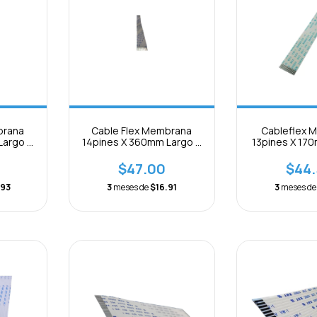
brana
Cable Flex Membrana
Cableflex 
Largo X
14pines X 360mm Largo X
13pines X 17
ción
1mm B Separación
1.25mm Se
$47.00
$44
.93
3
meses de
$16.91
3
meses d