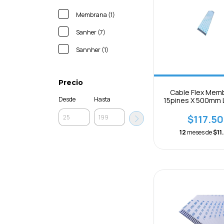
Membrana (1)
Sanher (7)
Sannher (1)
Precio
Cable Flex Mem
Desde
Hasta
15pines X 500mm 
0.5mm Separa
$117.50
12
meses de
$11