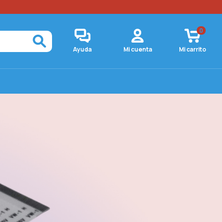
0
Ayuda
Mi cuenta
Mi carrito