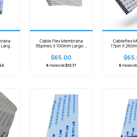
brana
Cable Flex Membrana
Cableflex 
 Largo
36pines X 100mm Largo X
17pin X 260
ión
0.5mm Separación
0.5mm B Se
$65.00
$65
.42
6
meses de
$12.17
6
meses d