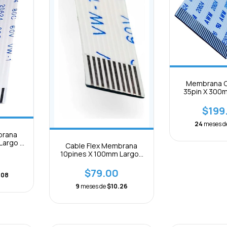
Membrana C
35pin X 300
0.5mm B Se
$199
24
meses d
brana
Largo X
Cable Flex Membrana
ión
10pines X 100mm Largox
0.5mm Bseparación
$79.00
.08
9
meses de
$10.26