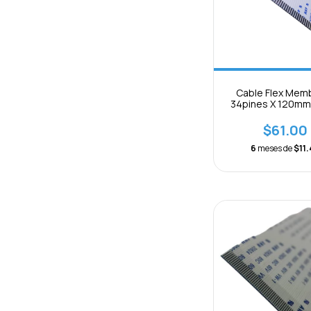
Cable Flex Mem
34pines X 120mm
1mm Separac
$61.00
6
meses de
$11