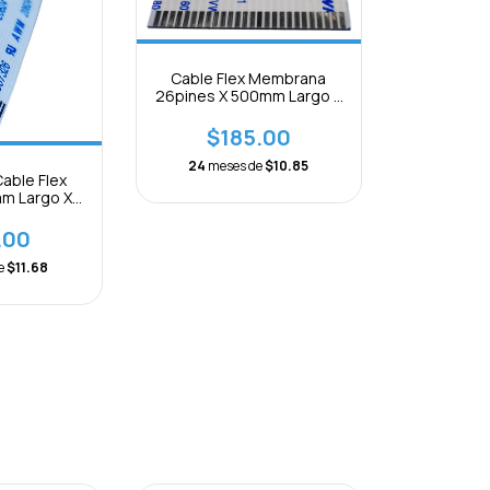
Cable Flex Membrana
26pines X 500mm Largo X
1mm Separación
$185.00
24
meses de
$10.85
able Flex
mm Largo X
paracion
.00
e
$11.68