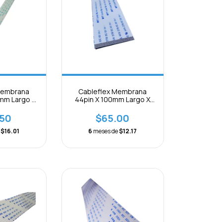
Membrana
Cableflex Membrana
0mm Largo X
44pin X 100mm Largo X
paración
0.5mm B Separación
.50
$65.00
e
$16.01
6
meses de
$12.17