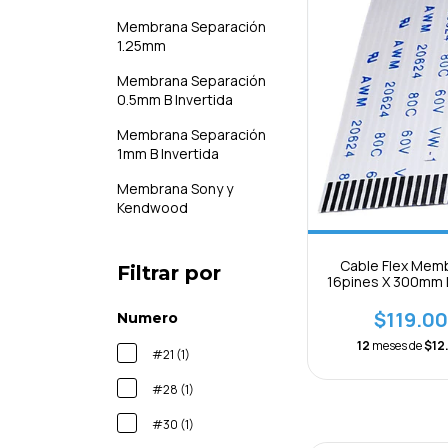
Membrana Separación
1.25mm
Membrana Separación
0.5mm B Invertida
Membrana Separación
1mm B Invertida
Membrana Sony y
Kendwood
Cable Flex Mem
Filtrar por
16pines X 300mm 
1mm B Separac
$119.00
Numero
12
meses de
$12
#21 (1)
#28 (1)
#30 (1)