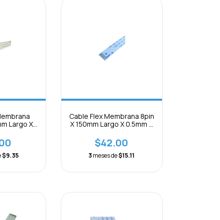
 Membrana
Cable Flex Membrana 8pin
mm Largo X
X 150mm Largo X 0.5mm B
paración
Separación
.00
$42.00
e
$9.35
3
meses de
$15.11