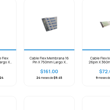
 Flex
Cable Flex Membrana 16
Cable Flex
argo X
Pin X 750mm Largo X
26pin X 360
ón B
1.25mm Separación
.5mm B Se
$161.00
$72
24
24
meses de
$9.45
9
meses d