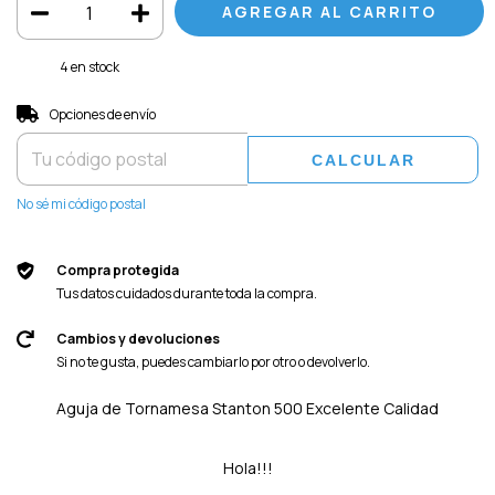
4
en stock
Entregas para el CP:
CAMBIAR CP
Opciones de envío
CALCULAR
No sé mi código postal
Compra protegida
Tus datos cuidados durante toda la compra.
Cambios y devoluciones
Si no te gusta, puedes cambiarlo por otro o devolverlo.
Aguja de Tornamesa Stanton 500 Excelente Calidad
Hola!!!