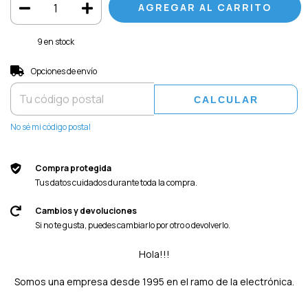
9
en stock
Entregas para el CP:
CAMBIAR CP
Opciones de envío
CALCULAR
No sé mi código postal
Compra protegida
Tus datos cuidados durante toda la compra.
Cambios y devoluciones
Si no te gusta, puedes cambiarlo por otro o devolverlo.
Hola!!!
Somos una empresa desde 1995 en el ramo de la electrónica.