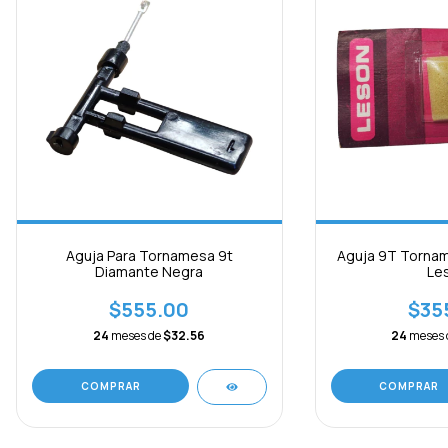
Aguja Para Tornamesa 9t
Aguja 9T Tornam
Diamante Negra
Le
$555.00
$35
24
meses de
$32.56
24
meses
COMPRAR
COMPRAR