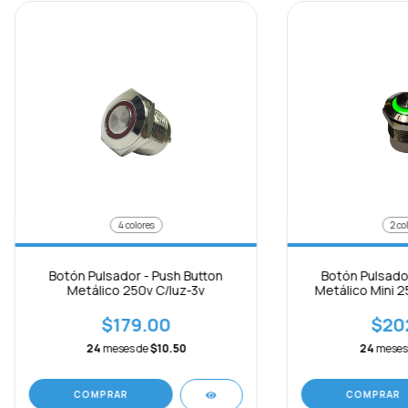
4 colores
2 co
Botón Pulsador - Push Button
Botón Pulsador
Metálico 250v C/luz-3v
Metálico Mini 2
$179.00
$20
24
meses de
$10.50
24
meses
COMPRAR
COMPRAR