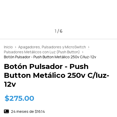
1
/
6
Inicio
>
Apagadores, Pulsadores y MicroSwitch
>
Pulsadores Metálicos con Luz (Push Button)
>
Botón Pulsador - Push Button Metálico 250v C/luz-12v
Botón Pulsador - Push
Button Metálico 250v C/luz-
12v
$275.00
24
meses de
$16.14