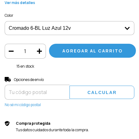
Ver más detalles
Color
15
en stock
Entregas para el CP:
CAMBIAR CP
Opciones de envío
CALCULAR
No sé mi código postal
Compra protegida
Tus datos cuidados durante toda la compra.