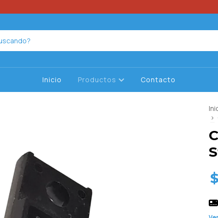
Inicio
Productos
Contacto
Ini
>
C
S
$
Ver