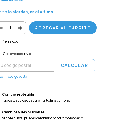
o te lo pierdas, es el último!
1
en stock
regas para el CP:
CAMBIAR CP
Opciones de envío
CALCULAR
sé mi código postal
Compra protegida
Tus datos cuidados durante toda la compra.
Cambios y devoluciones
Si no te gusta, puedes cambiarlo por otro o devolverlo.