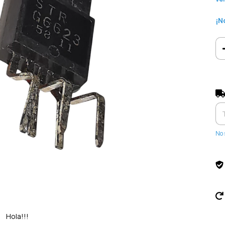
¡N
Ent
No 
Hola!!!