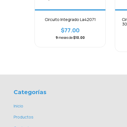
Circuito Integrado La42071
Ci
30
$77.00
64
9
meses de
$10.00
Categorías
Inicio
Productos