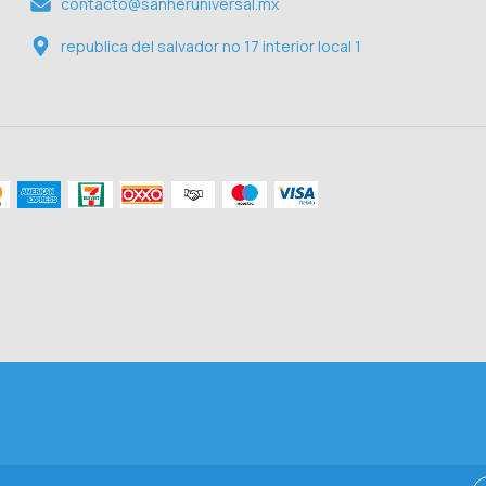
contacto@sanheruniversal.mx
republica del salvador no 17 interior local 1