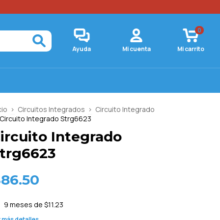
0
Ayuda
Mi cuenta
Mi carrito
cio
>
Circuitos Integrados
>
Circuito Integrado
Circuito Integrado Strg6623
ircuito Integrado
trg6623
86.50
9
meses de
$11.23
 más detalles