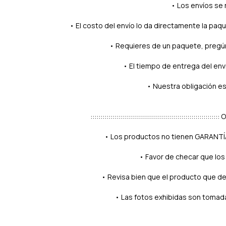
• Los envíos se 
• El costo del envío lo da directamente la paq
• Requieres de un paquete, pregún
• El tiempo de entrega del env
• Nuestra obligación es
::::::::::::::::::::::::::::::::::::::::::::::::::::::::::::::
• Los productos no tienen GARANTÍA 
• Favor de checar que los
• Revisa bien que el producto que de
• Las fotos exhibidas son tomad