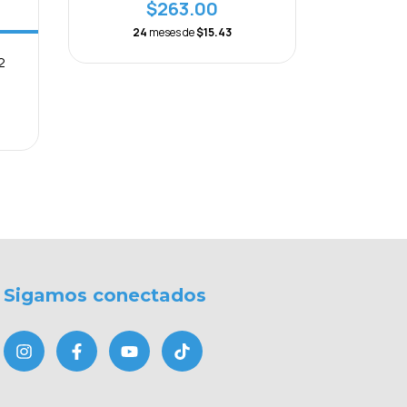
$263.00
24
meses de
$15.43
2
Circuito
12
Sigamos conectados