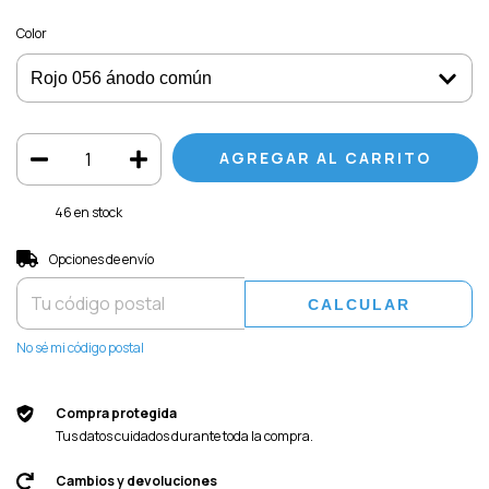
Color
46
en stock
Entregas para el CP:
CAMBIAR CP
Opciones de envío
CALCULAR
No sé mi código postal
Compra protegida
Tus datos cuidados durante toda la compra.
Cambios y devoluciones