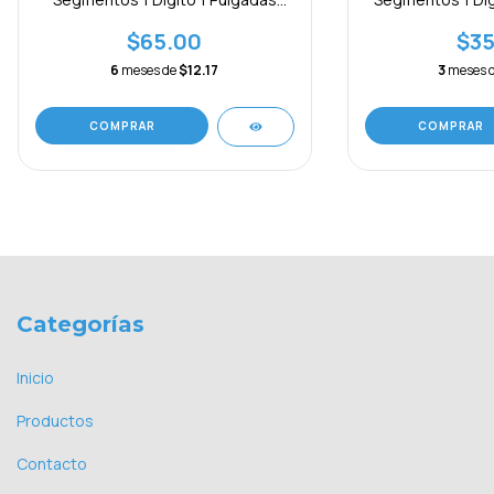
Rojo
Ro
$65.00
$35
6
meses de
$12.17
3
meses 
COMPRAR
COMPRAR
Categorías
Inicio
Productos
Contacto