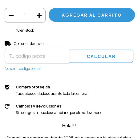
10
en stock
Entregas para el CP:
CAMBIAR CP
Opciones de envío
CALCULAR
No sé mi código postal
Compra protegida
Tus datos cuidados durante toda la compra.
Cambios y devoluciones
Si no te gusta, puedes cambiarlo por otro o devolverlo.
Hola!!!
Somos una empresa desde 1995 en el ramo de la electrónica.