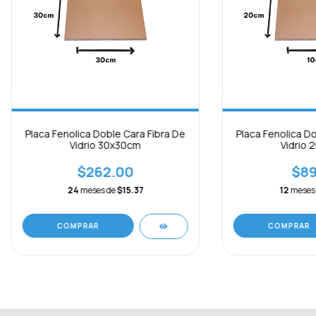
Placa Fenolica Doble Cara Fibra De
Placa Fenolica Do
Vidrio 30x30cm
Vidrio 
$262.00
$89
24
meses de
$15.37
12
meses