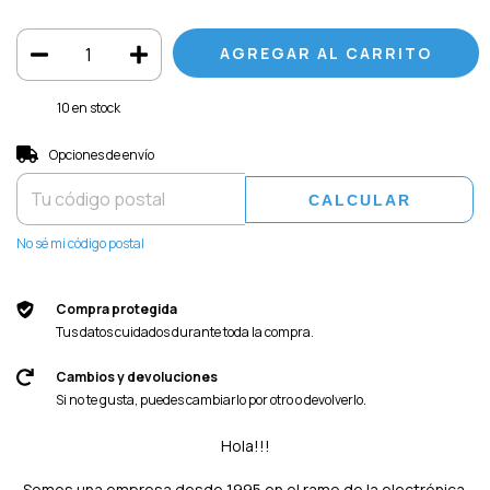
10
en stock
Entregas para el CP:
CAMBIAR CP
Opciones de envío
CALCULAR
No sé mi código postal
Compra protegida
Tus datos cuidados durante toda la compra.
Cambios y devoluciones
Si no te gusta, puedes cambiarlo por otro o devolverlo.
Hola!!!
Somos una empresa desde 1995 en el ramo de la electrónica.