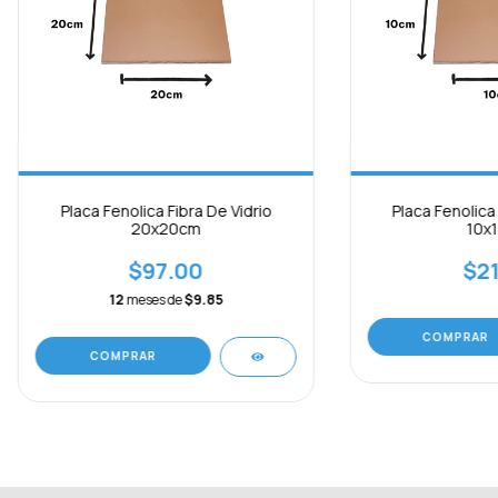
Placa Fenolica Fibra De Vidrio
Placa Fenolica 
20x20cm
10x
$97.00
$21
12
meses de
$9.85