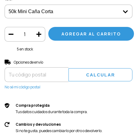
5
en stock
Entregas para el CP:
CAMBIAR CP
Opciones de envío
CALCULAR
No sé mi código postal
Compra protegida
Tus datos cuidados durante toda la compra.
Cambios y devoluciones
Si no te gusta, puedes cambiarlo por otro o devolverlo.