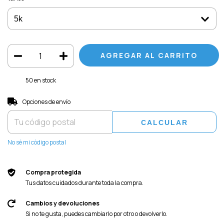
50
en stock
Entregas para el CP:
CAMBIAR CP
Opciones de envío
CALCULAR
No sé mi código postal
Compra protegida
Tus datos cuidados durante toda la compra.
Cambios y devoluciones
Si no te gusta, puedes cambiarlo por otro o devolverlo.