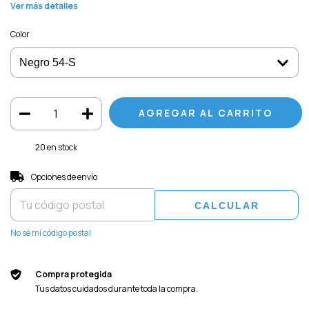
Ver más detalles
Color
20
en stock
Entregas para el CP:
CAMBIAR CP
Opciones de envío
CALCULAR
No sé mi código postal
Compra protegida
Tus datos cuidados durante toda la compra.