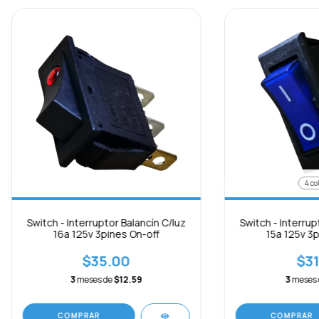
4 co
Switch - Interruptor Balancín C/luz
Switch - Interrup
16a 125v 3pines On-off
15a 125v 3p
$35.00
$31
3
meses de
$12.59
3
meses
COMPRAR
COMPRAR