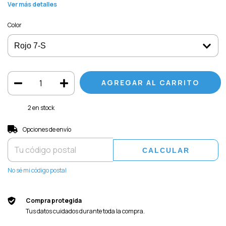
Ver más detalles
Color
2
en stock
Entregas para el CP:
CAMBIAR CP
Opciones de envío
CALCULAR
No sé mi código postal
Compra protegida
Tus datos cuidados durante toda la compra.