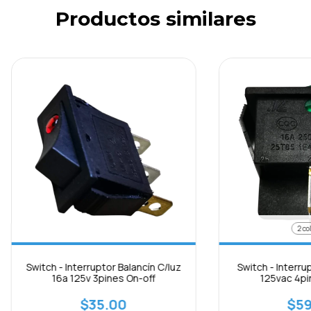
Productos similares
2 co
Switch - Interruptor Balancín C/luz
Switch - Interru
16a 125v 3pines On-off
125vac 4pin
$35.00
$59