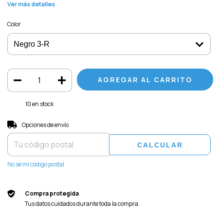
Ver más detalles
Color
10
en stock
Entregas para el CP:
CAMBIAR CP
Opciones de envío
CALCULAR
No sé mi código postal
Compra protegida
Tus datos cuidados durante toda la compra.