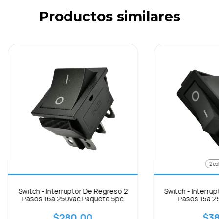
Productos similares
2 co
Switch - Interruptor De Regreso 2
Switch - Interru
Pasos 16a 250vac Paquete 5pc
Pasos 15a 2
$280.00
$38