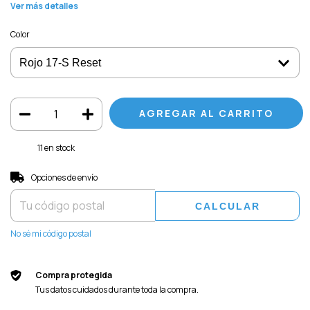
Ver más detalles
Color
11
en stock
Entregas para el CP:
CAMBIAR CP
Opciones de envío
CALCULAR
No sé mi código postal
Compra protegida
Tus datos cuidados durante toda la compra.