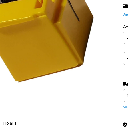
Ver
Col
Ent
No 
Hola!!!