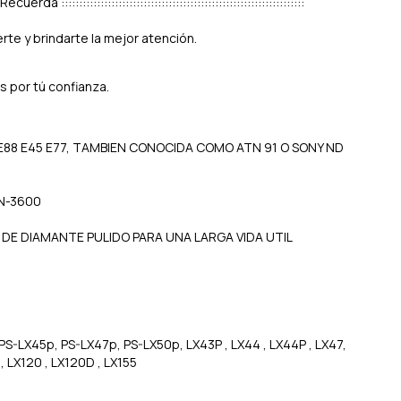
::: Recuerda ::::::::::::::::::::::::::::::::::::::::::::::::::::::::::::::::::::
te y brindarte la mejor atención.
s por tú confianza.
0 E88 E45 E77, TAMBIEN CONOCIDA COMO ATN 91 O SONY ND
N-3600
 DE DIAMANTE PULIDO PARA UNA LARGA VIDA UTIL
S-LX45p, PS-LX47p, PS-LX50p, LX43P , LX44 , LX44P , LX47,
, LX120 , LX120D , LX155