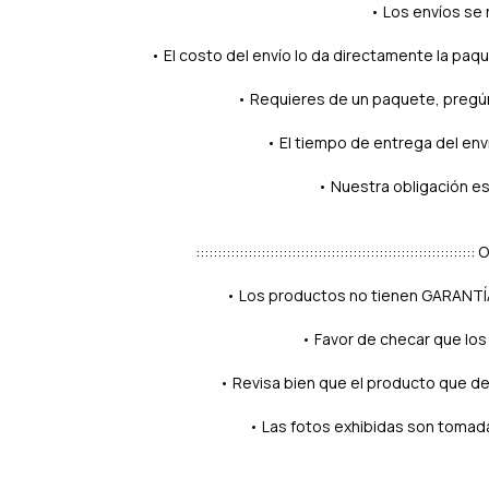
• Los envíos se 
• El costo del envío lo da directamente la paq
• Requieres de un paquete, pregún
• El tiempo de entrega del env
• Nuestra obligación es
::::::::::::::::::::::::::::::::::::::::::::::::::::::::::::::
• Los productos no tienen GARANTÍA 
• Favor de checar que los
• Revisa bien que el producto que de
• Las fotos exhibidas son tomad