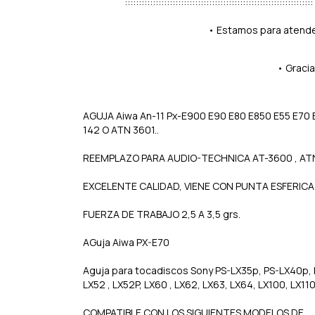
::::::::::::::::::::::::::::::::::::::::::::::::::::::::::::::::
• Estamos para atender
• Gracia
AGUJA Aiwa An-11 Px-E900 E90 E80 E850 E55 E7
142 O ATN 3601..
REEMPLAZO PARA AUDIO-TECHNICA AT-3600 , AT
EXCELENTE CALIDAD, VIENE CON PUNTA ESFERICA
FUERZA DE TRABAJO 2,5 A 3,5 grs.
AGuja Aiwa PX-E70
Aguja para tocadiscos Sony PS-LX35p, PS-LX40p, P
LX52 , LX52P, LX60 , LX62, LX63, LX64, LX100, LX110
COMPATIBLE CON LOS SIGUIENTES MODELOS DE