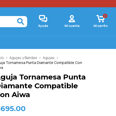
0
Ayuda
Mi cuenta
Mi carrito
cio
>
Agujas y Bandas
>
Agujas
>
uja Tornamesa Punta Diamante Compatible Con
wa
guja Tornamesa Punta
iamante Compatible
on Aiwa
$695.00