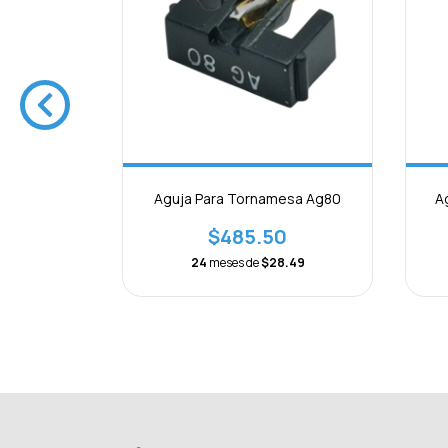
sa Atn-70
Aguja Para Tornamesa Ag80
A
0
$485.50
.49
24
meses de
$28.49