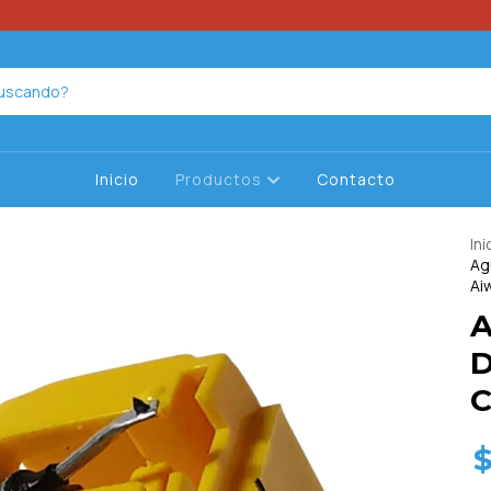
Inicio
Productos
Contacto
Ini
Ag
Ai
A
D
C