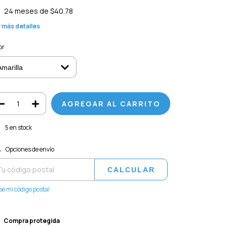
24
meses de
$40.78
 más detalles
or
5
en stock
regas para el CP:
CAMBIAR CP
Opciones de envío
CALCULAR
sé mi código postal
Compra protegida