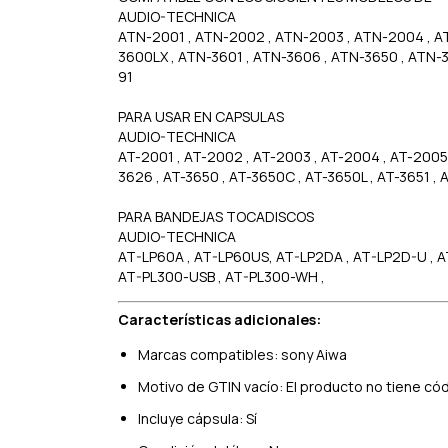
AUDIO-TECHNICA
ATN-2001 , ATN-2002 , ATN-2003 , ATN-2004 , A
3600LX , ATN-3601 , ATN-3606 , ATN-3650 , ATN-3
91
PARA USAR EN CAPSULAS
AUDIO-TECHNICA
AT-2001 , AT-2002 , AT-2003 , AT-2004 , AT-2005 
3626 , AT-3650 , AT-3650C , AT-3650L , AT-3651 , 
PARA BANDEJAS TOCADISCOS
AUDIO-TECHNICA
AT-LP60A , AT-LP60US, AT-LP2DA , AT-LP2D-U , AT
AT-PL300-USB , AT-PL300-WH ,
Características adicionales:
Marcas compatibles: sony Aiwa
Motivo de GTIN vacío: El producto no tiene có
Incluye cápsula: Sí