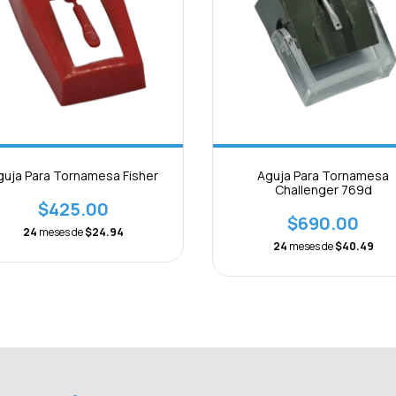
guja Para Tornamesa Fisher
Aguja Para Tornamesa
Challenger 769d
$425.00
$690.00
24
meses de
$24.94
24
meses de
$40.49