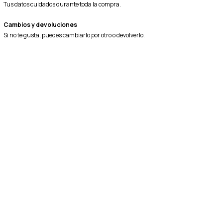
Tus datos cuidados durante toda la compra.
Cambios y devoluciones
Si no te gusta, puedes cambiarlo por otro o devolverlo.