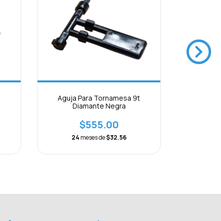
Aguja Para Tornamesa 9t
Aguja Pa
Diamante Negra
T
$555.00
24
meses de
$32.56
24