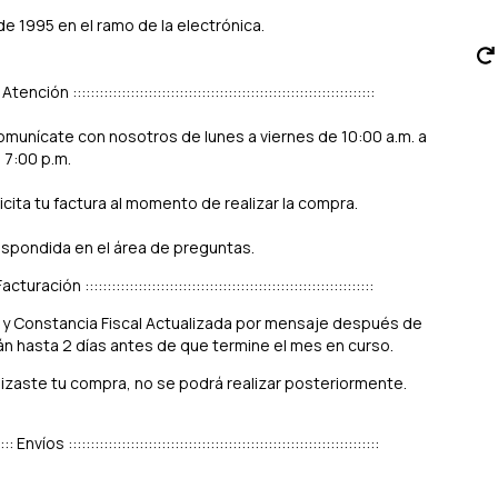
1995 en el ramo de la electrónica.
::: Atención ::::::::::::::::::::::::::::::::::::::::::::::::::::::::::::::::::::
omunícate con nosotros de lunes a viernes de 10:00 a.m. a
7:00 p.m.
icita tu factura al momento de realizar la compra.
espondida en el área de preguntas.
:: Facturación :::::::::::::::::::::::::::::::::::::::::::::::::::::::::::::::::
os y Constancia Fiscal Actualizada por mensaje después de
rán hasta 2 días antes de que termine el mes en curso.
alizaste tu compra, no se podrá realizar posteriormente.
::::: Envíos ::::::::::::::::::::::::::::::::::::::::::::::::::::::::::::::::::::::