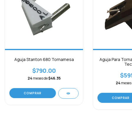
Aguja Stanton 680 Tornamesa
Aguja Para Torn
Tec
$790.00
$59
24
meses de
$46.35
24
meses
COMPRAR
COMPRAR