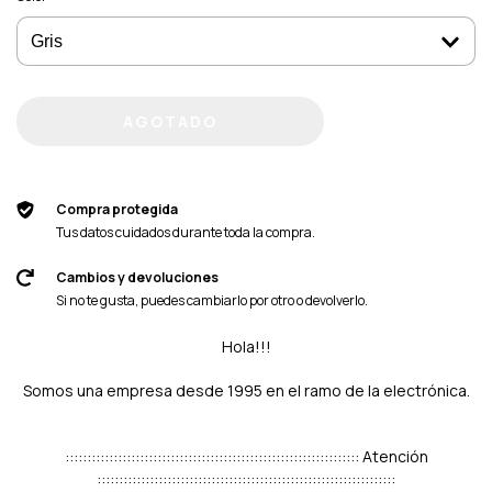
Compra protegida
Tus datos cuidados durante toda la compra.
Cambios y devoluciones
Si no te gusta, puedes cambiarlo por otro o devolverlo.
Hola!!!
Somos una empresa desde 1995 en el ramo de la electrónica.
::::::::::::::::::::::::::::::::::::::::::::::::::::::::::::::::::: Atención
::::::::::::::::::::::::::::::::::::::::::::::::::::::::::::::::::::