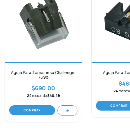
Aguja Para Tornamesa Challenger
Aguja Para T
769d
$48
$690.00
24
meses 
24
meses de
$40.49
COMPRAR