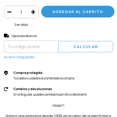
2
en stock
Entregas para el CP:
CAMBIAR CP
Opciones de envío
CALCULAR
No sé mi código postal
Compra protegida
Tus datos cuidados durante toda la compra.
Cambios y devoluciones
Si no te gusta, puedes cambiarlo por otro o devolverlo.
Hola!!!
Somos una empresa desde 1995 en el ramo de la electrónica.